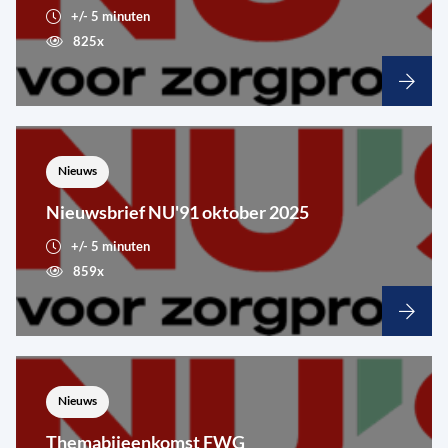
+/- 5 minuten
825x
Nieuws
Nieuwsbrief NU'91 oktober 2025
+/- 5 minuten
859x
Nieuws
Themabijeenkomst FWG