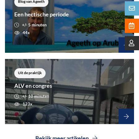
Blog van Ageeth
Een hectische periode
+/- 5 minuten
44x
Uit de praktijk
ALV en congres
+/- 10 minuten
123x
Bekijk meer artikelen