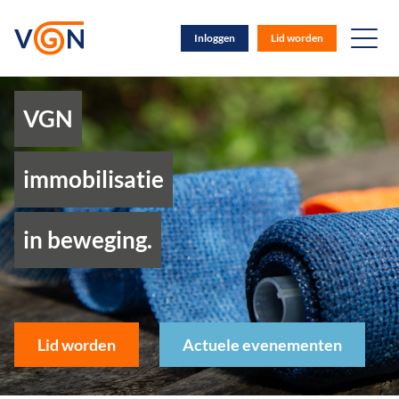
Inloggen
Lid worden
VGN
immobilisatie
in beweging.
Lid worden
Actuele evenementen