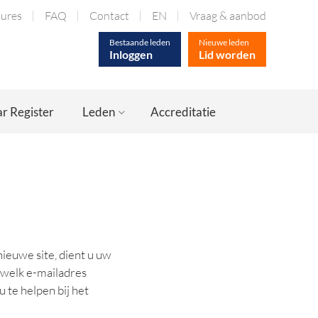
tures
FAQ
Contact
EN
Vraag & aanbod
Bestaande leden
Nieuwe leden
Inloggen
Lid worden
r Register
Leden
Accreditatie
ieuwe site, dient u uw
 welk e-mailadres
 te helpen bij het