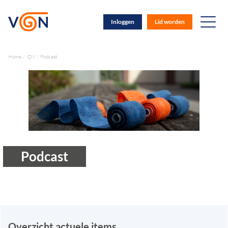
Inloggen
Lid worden
Home
IDV
Podcast
Podcast
Overzicht actuele items