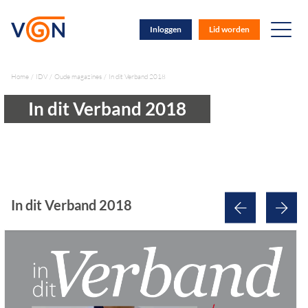
Inloggen
Lid worden
Home
IDV
Oude magazines
In dit Verband 2018
In dit Verband 2018
In dit Verband 2018